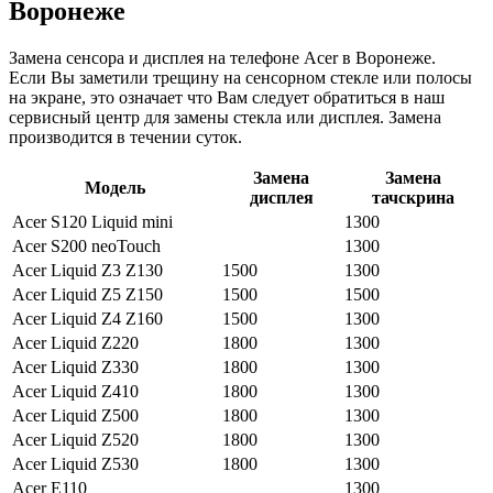
Воронеже
Замена сенсора и дисплея на телефоне Acer в Воронеже.
Если Вы заметили трещину на сенсорном стекле или полосы
на экране, это означает что Вам следует обратиться в наш
сервисный центр для замены стекла или дисплея. Замена
производится в течении суток.
Замена
Замена
Модель
дисплея
тачскрина
Acer S120 Liquid mini
1300
Acer S200 neoTouch
1300
Acer Liquid Z3 Z130
1500
1300
Acer Liquid Z5 Z150
1500
1500
Acer Liquid Z4 Z160
1500
1300
Acer Liquid Z220
1800
1300
Acer Liquid Z330
1800
1300
Acer Liquid Z410
1800
1300
Acer Liquid Z500
1800
1300
Acer Liquid Z520
1800
1300
Acer Liquid Z530
1800
1300
Acer E110
1300