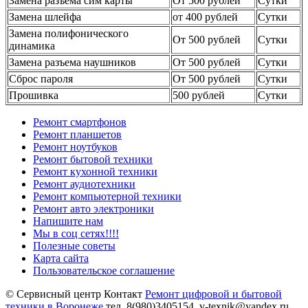
Замена разъема сим карты
От 500 рублей
Сутки
Замена шлейфа
от 400 рублей
Сутки
Замена полифонического
От 500 рублей
Сутки
динамика
Замена разъема наушников
От 500 рублей
Сутки
Сброс пароля
От 500 рублей
Сутки
Прошивка
500 рублей
Сутки
Ремонт смартфонов
Ремонт планшетов
Ремонт ноутбуков
Ремонт бытовой техники
Ремонт кухонной техники
Ремонт аудиотехники
Ремонт компьютерной техники
Ремонт авто электроники
Напишите нам
Мы в соц сетях!!!!
Полезные советы
Карта сайта
Пользовательское соглашение
© Сервисный центр Контакт
Ремонт цифровой и бытовой
техники в
Воронеже
тел.
8(980)3405154
,
v-texnik@yandex.ru