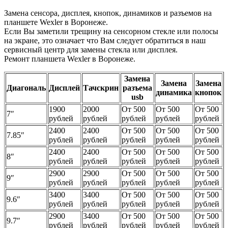
Замена сенсора, дисплея, кнопок, динамиков и разъемов на
планшете Wexler в Воронеже.
Если Вы заметили трещину на сенсорном стекле или полосы
на экране, это означает что Вам следует обратиться в наш
сервисный центр для замены стекла или дисплея.
Ремонт планшета Wexler в Воронеже.
Замена
Замена
Замена
Диагональ
Дисплей
Тачскрин
разъема
динамика
кнопок
usb
1900
2000
От 500
От 500
От 500
7″
рублей
рублей
рублей
рублей
рублей
2400
2400
От 500
От 500
От 500
7.85″
рублей
рублей
рублей
рублей
рублей
2400
2400
От 500
От 500
От 500
8″
рублей
рублей
рублей
рублей
рублей
2900
2900
От 500
От 500
От 500
9″
рублей
рублей
рублей
рублей
рублей
3400
3400
От 500
От 500
От 500
9.6″
рублей
рублей
рублей
рублей
рублей
2900
3400
От 500
От 500
От 500
9.7″
рублей
рублей
рублей
рублей
рублей