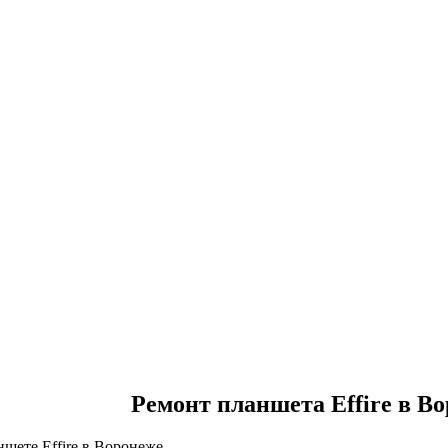
Ремонт планшета Effire в В
ншете Effire в Воронеже.